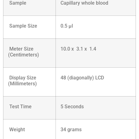
Sample
Capillary whole blood
Sample Size
0.5 µl
Meter Size
10.0 x 3.1 x 1.4
(Centimeters)
Display Size
48 (diagonally) LCD
(Millimeters)
Test Time
5 Seconds
Weight
34 grams