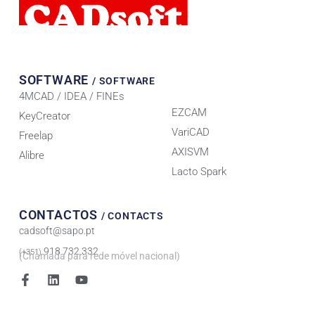
SOFTWARE
SOFTWARE
/ SOFTWARE
/
4MCAD / IDEA / FINEs
SOFTWARE
EZCAM
KeyCreator
VariCAD
Freelap
AXISVM
Alibre
Lacto Spark
CONTACTOS
/ CONTACTS
cadsoft@sapo.pt
918 732 332
(+351)
(Chamada para rede móvel nacional)