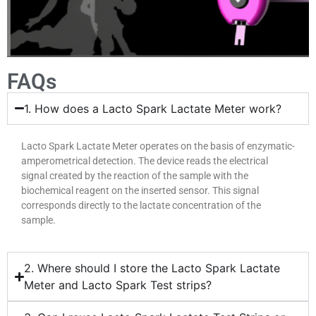
FAQs
1. How does a Lacto Spark Lactate Meter work?
Lacto Spark Lactate Meter operates on the basis of enzymatic-
amperometrical detection. The device reads the electrical
signal created by the reaction of the sample with the
biochemical reagent on the inserted sensor. This signal
corresponds directly to the lactate concentration of the
sample.
2. Where should I store the Lacto Spark Lactate
Meter and Lacto Spark Test strips?