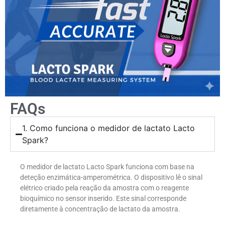
FAQs
1. Como funciona o medidor de lactato Lacto
Spark?
O medidor de lactato Lacto Spark funciona com base na
deteção enzimática-amperométrica. O dispositivo lê o sinal
elétrico criado pela reação da amostra com o reagente
bioquímico no sensor inserido. Este sinal corresponde
diretamente à concentração de lactato da amostra.